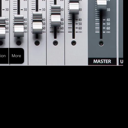
ion
More