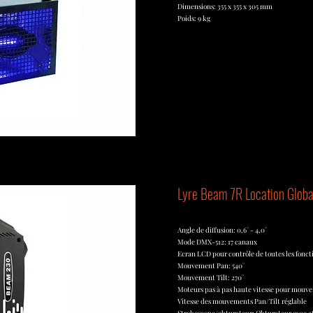
Dimensions: 355 x 355 x 305 mm
Poids: 9 kg
Lyre Beam 7R Location Globa
Angle de diffusion: 0,6° - 4,0°
Mode DMX-512: 17 canaux
Ecran LCD pour contrôle de toutes les fonct
Mouvement Pan: 540°
Mouvement Tilt: 270°
Moteurs pas à pas haute vitesse pour mouvem
Vitesse des mouvements Pan/Tilt réglable