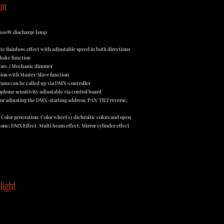
on
r 200W discharge lamp
hite Rainbow effect with adjustable speed in both directions
shake function
es/sec.) Mechanic dimmer
ion with Master/Slave function
rams can be called up via DMX-controller
hone sensitivity adjustable via control board
 or adjusting the DMX-starting address, PAN/TILT reverse,
olor generation: Color wheel 13 dichroitic colors and open
one; DMX Effect: Multi beam effect; Mirror cylinder effect
light