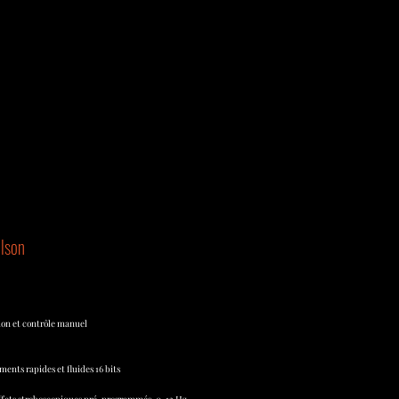
lson
ion et contrôle manuel
ents rapides et fluides 16 bits