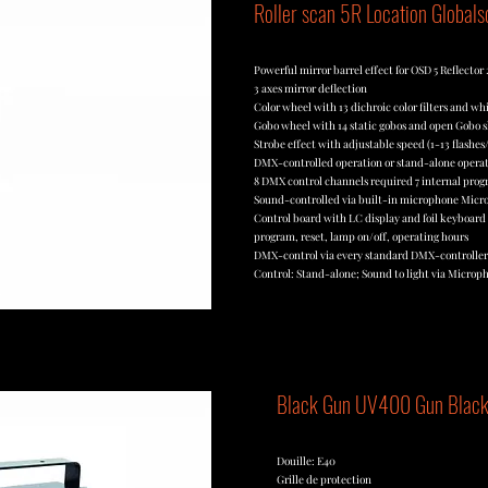
Roller scan 5R Location Globals
Powerful mirror barrel effect for OSD 5 Reflecto
3 axes mirror deflection
Color wheel with 13 dichroic color filters and w
Gobo wheel with 14 static gobos and open Gobo 
Strobe effect with adjustable speed (1-13 flash
DMX-controlled operation or stand-alone operat
8 DMX control channels required 7 internal prog
Sound-controlled via built-in microphone Microp
Control board with LC display and foil keyboard
program, reset, lamp on/off, operating hours
DMX-control via every standard DMX-controller C
Control: Stand-alone; Sound to light via Microph
Black Gun UV400 Gun Black
Douille: E40
Grille de protection