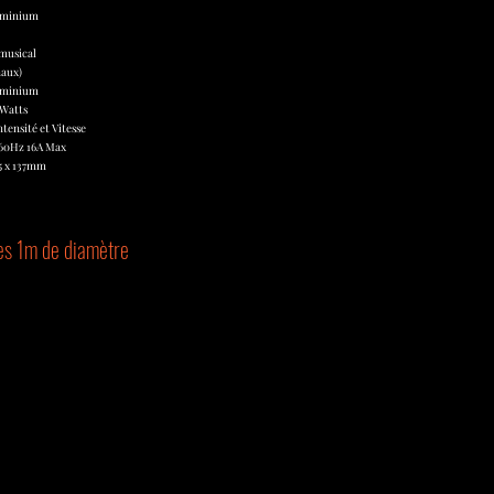
luminium
musical
naux)
luminium
 Watts
tensité et Vitesse
/60Hz 16A Max
05 x 137mm
es 1m de diamètre