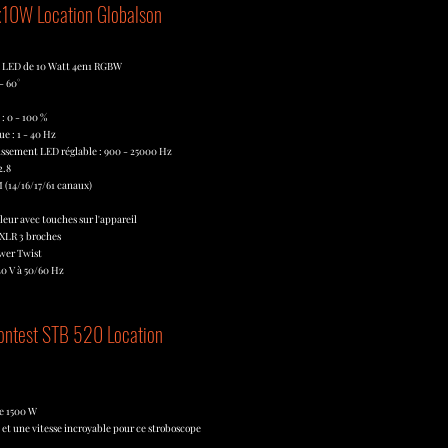
10W Location Globalson
x LED de 10 Watt 4en1 RGBW
- 60°
: 0 - 100 %
e : 1 - 40 Hz
issement LED réglable : 900 - 25000 Hz
2.8
 (14/16/17/61 canaux)
leur avec touches sur l'appareil
 XLR 3 broches
ower Twist
40 V à 50/60 Hz
ontest STB 520 Location
e 1500 W
et une vitesse incroyable pour ce stroboscope