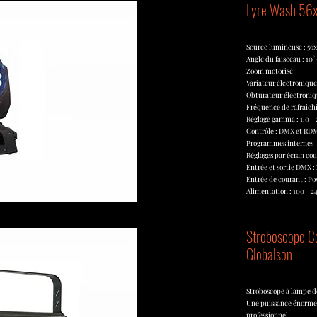
Lyre Wash 56x
Source lumineuse : 56
Angle du faisceau : 10° 
Zoom motorisé
Variateur électronique 
Obturateur électroniqu
Fréquence de rafraîch
Réglage gamma : 1.0 - 
Contrôle : DMX et RDM
Programmes internes
Réglages par écran cou
Entrée et sortie DMX :
Entrée de courant : P
Alimentation : 100 - 2
Stroboscope C
Globalson
Stroboscope à lampe d
Une puissance énorme 
professionnel