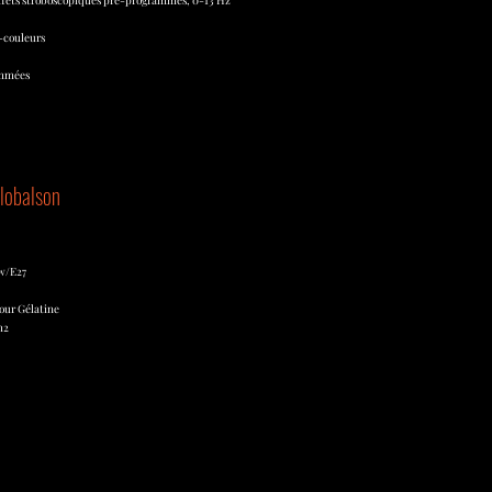
ffets stroboscopiques pré-programmés, 0-13 Hz
i-couleurs
ammées
lobalson
0w/E27
our Gélatine
m2