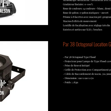
Stroboscope/obturateur: Obturateur avec e
Gradateur linéaire: 0-100%
Roue de couleurs: 14 couleurs + blanc, dem
Roue de gobos: 17 gobos statiques + ouvert
Prisme à 8 facettes avec macros pré-progr
Macros d'effets de mouvement
Lentille de focalisation avec réglage très fin
Entrées et sorties sur XLR 3 broches
Par 38 Octogonal Location G
- Par 38 Octogonal Type Flood
- Projecteur pour Lampe de Type Flood 12
- Prise de Renvoi Intégré
- Grille de Protection avec Compartiment p
- Câble de Raccordement de 60cm, 3x1,5m
- Dimension : 190 x 190 x 170
- Poids : 2 Kgs