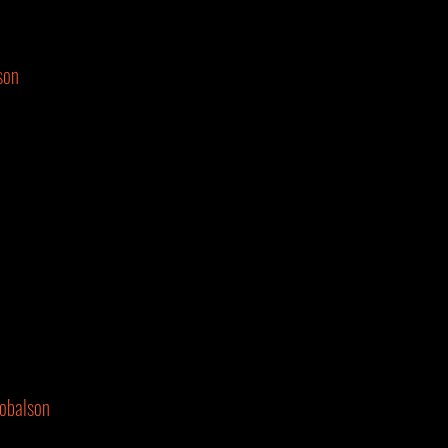
son
obalson