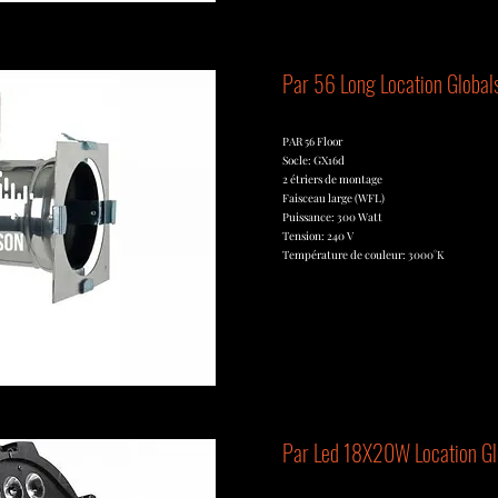
Par 56 Long Location Global
PAR 56 Floor
Socle: GX16d
2 étriers de montage
Faisceau large (WFL)
Puissance: 300 Watt
Tension: 240 V
Température de couleur: 3000°K
Par Led 18X20W Location Gl