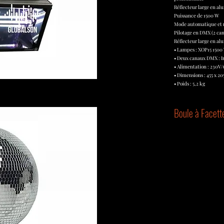
Réflecteur large en a
Puissance de 1500 W
Mode automatique et 
Pilotage en DMX (2 ca
Réflecteur large en a
• Lampes : XOP15 1500
• Deux canaux DMX : In
• Alimentation : 230V
• Dimensions : 455 x 2
• Poids : 5,2 kg
Boule à Facett