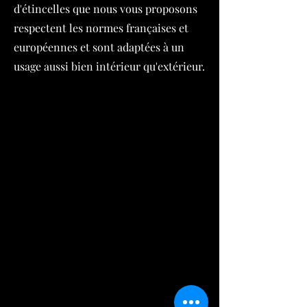
d'étincelles que nous vous proposons
respectent les normes françaises et
européennes et sont adaptées à un
usage aussi bien intérieur qu'extérieur.
DJ vaucluse, DJ paca, dj drôme, DJ ardêche,
DJ gard, DJ anniversaire vaucluse, DJ
anniversaire Gard, DJ anniversaire Drôme,
DJ mariage vaucluse, DJ mariage drôme, DJ
mariage ardèche, DJ mariage Gard, régie
technique du spectacle vivant, sonorisation
de foire. Dj Avignon, Dj Orange, Dj
Carpentras, Dj pertuis, Dj L'isle sur la
sorgues, Dj Cavaillon,Dj Sorgue, Dj Le
Pontet,Dj Apt, Dj Monteux, Dj Bollène. Dj
Nîmes, Dj Ales, Dj Uzes. Dj Montélimar, Dj
Valence, Dj Romans sur Isère,Dj Bourg-lès
Valence, DJ Pierrelatte, DJ Livron sur Drôme,
Dj Saint Paul Trois Châteaux. Dj Annonay, Dj
Aubenas, Dj Guilherand-Granges, Dj Le Teil,
Dj Saint-Péray, DJ Bourg-Saint-Andéol, Dj