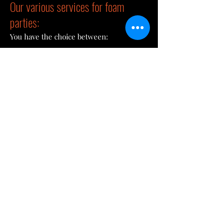
Our various services for foam
parties:
You have the choice between:
installation of foam machines directly at
your event location.
a turnkey foam party: foam machines,
sound system, lighting, DJ
entertainment, gift distribution and other
special effects!
DJ Vaucluse, DJ Paca, DJ Drôme, DJ Ardèche,
DJ Gard, DJ Birthday Vaucluse, DJ Birthday
Gard, DJ Birthday Drôme, DJ Wedding
Vaucluse, DJ Wedding Drôme, DJ Wedding
Ardèche, DJ Wedding Gard, technical
management of live shows, sound system for
fairs. DJ Avignon, DJ Orange, DJ Carpentras,
DJ Pertuis, DJ L'Isle sur la Sorgues, DJ