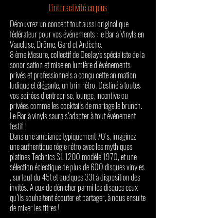
L'interactivité en plus
Découvrez un concept tout aussi original que
fédérateur pour vos événements : le Bar à Vinyls en
Vaucluse, Drôme, Gard et Ardèche.
8 ème Mesure, collectif de DeeJay's spécialiste de la
sonorisation et mise en lumière d’événements
privés et professionnels a conçu cette animation
ludique et élégante, un brin rétro. Destiné à toutes
vos soirées d’entreprise, lounge, incentive ou
privées comme les cocktails de mariage,le brunch.
Le Bar à vinyls saura s’adapter à tout événement
festif !
Dans une ambiance typiquement 70’s, imaginez
une authentique régie rétro avec les mythiques
platines Technics SL 1200 modèle 1970, et une
sélection éclectique de plus de 600 disques vinyles
, surtout du 45t et quelques 33t à disposition des
invités. A eux de dénicher parmi les disques ceux
qu’ils souhaitent écouter et partager, à nous ensuite
de mixer les titres !