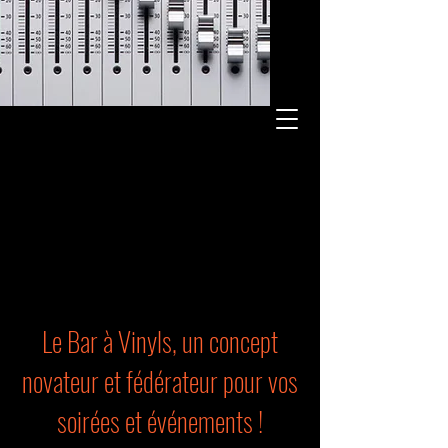
Le Bar à Vinyls, un concept
novateur et fédérateur pour vos
soirées et événements !